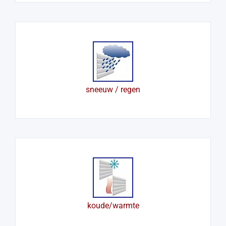
sneeuw / regen
koude/warmte